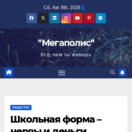
Перейти
Сб. Авг 8th, 2026
к
содержимому
"Мегаполис"
Все, чем ты живешь
ОБЩЕСТВО
Школьная форма –
нервы и деньги