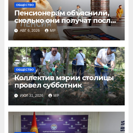
ОБЩЕСТВО
Пенсионерам объяснили,
сколько они получат после
индексации
АВГ 6, 2026
MP
ОБЩЕСТВО
Коллектив мэрии столицы
провел субботник
ИЮЛ 31, 2026
MP