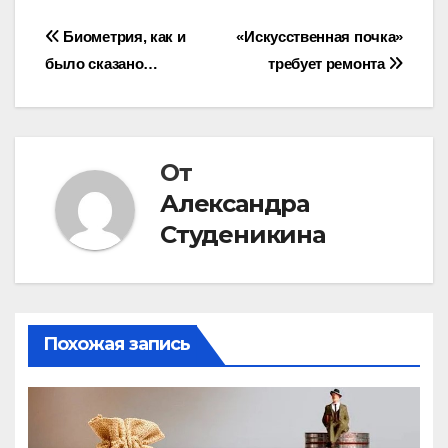
Навигация
Биометрия, как и
«Искусственная почка»
было сказано…
требует ремонта
по
записям
От
Александра
Студеникина
Похожая запись