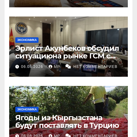
ЭКОНОМИКА
Эрлист Акунбеков обсудил
ситуациюна рынке ГСМ с
топливными компаниями
06.08.2026
MP
НЕТ КОММЕНТАРИЕВ
ЭКОНОМИКА
Ягоды из Кыргызстана
будут поставлять в Турцию
06.08.2026
MP
НЕТ КОММЕНТАРИЕВ