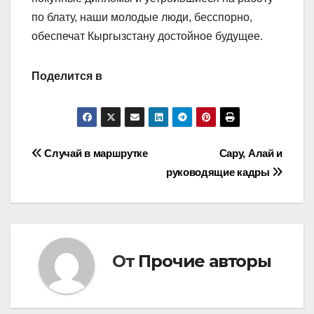
по блату, наши молодые люди, бесспорно,
обеспечат Кыргызстану достойное будущее.
Поделится в
Навигация
Случай в маршрутке
Сару, Алай и
руководящие кадры
по
записям
От
Прочие авторы