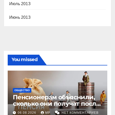
Июль 2013
Июнь 2013
You missed
ОБЩЕСТВО
Пенсионерам объяснили,
сколько они получат после
индексации
06.08.2026
MP
НЕТ КОММЕНТАРИЕВ