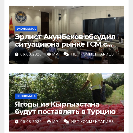
ЭКОНОМИКА
Эрлист Акунбеков обсудил
ситуациюна рынке ГСМ с
топливными компаниями
06.08.2026
MP
НЕТ КОММЕНТАРИЕВ
ЭКОНОМИКА
Ягоды из Кыргызстана
будут поставлять в Турцию
06.08.2026
MP
НЕТ КОММЕНТАРИЕВ