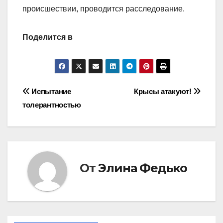
происшествии, проводится расследование.
Поделится в
Навигация
Испытание
Крысы атакуют!
толерантностью
по
записям
От
Элина Федько