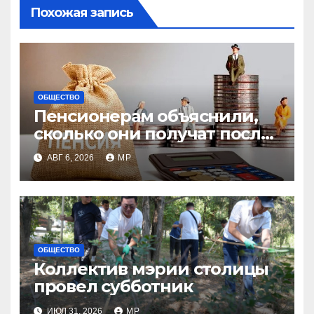
Похожая запись
ОБЩЕСТВО
Пенсионерам объяснили,
сколько они получат после
индексации
АВГ 6, 2026
MP
ОБЩЕСТВО
Коллектив мэрии столицы
провел субботник
ИЮЛ 31, 2026
MP