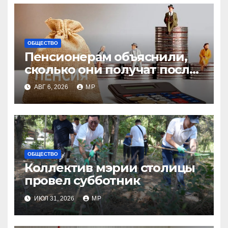
ОБЩЕСТВО
Пенсионерам объяснили,
сколько они получат после
индексации
АВГ 6, 2026
MP
ОБЩЕСТВО
Коллектив мэрии столицы
провел субботник
ИЮЛ 31, 2026
MP