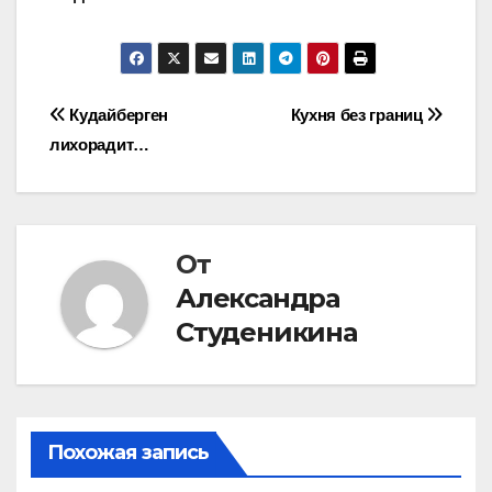
Навигация
Кудайберген
Кухня без границ
лихорадит…
по
записям
От
Александра
Студеникина
Похожая запись