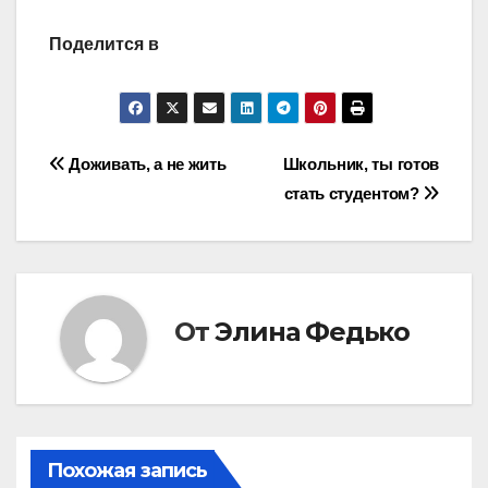
Поделится в
Навигация
Доживать, а не жить
Школьник, ты готов
стать студентом?
по
записям
От
Элина Федько
Похожая запись