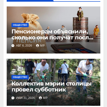
ОБЩЕСТВО
Пенсионерам объяснили,
сколько они получат после
индексации
АВГ 6, 2026
MP
ОБЩЕСТВО
Коллектив мэрии столицы
провел субботник
ИЮЛ 31, 2026
MP