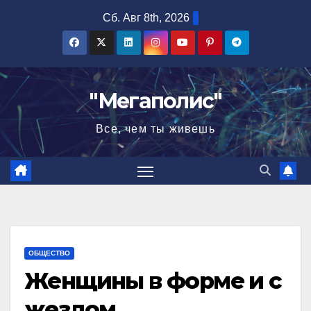
Перейти
Сб. Авг 8th, 2026
к
содержимому
"Мегаполис"
Все, чем ты живешь
ОБЩЕСТВО
Женщины в форме и с
жезлом