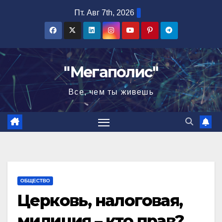
Перейти
Пт. Авг 7th, 2026
к
содержимому
"Мегаполис"
Все, чем ты живешь
ОБЩЕСТВО
Церковь, налоговая,
милиция – кто прав?