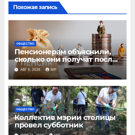
Похожая запись
ОБЩЕСТВО
Пенсионерам объяснили,
сколько они получат после
индексации
АВГ 6, 2026
MP
ОБЩЕСТВО
Коллектив мэрии столицы
провел субботник