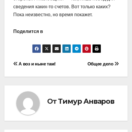
сведения каких-то счетов. Вот только каких?
Пока неизвестно, но время покажет.
Поделится в
Навигация
А воз и ныне там!
Общее дело
по
записям
От
Тимур Анваров