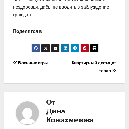
нездоровья, дабы не вводить в заблуждение
граждан.
Поделится в
Навигация
Военные игры
Квартирный дефицит
тепла
по
записям
От
Дина
Кожахметова