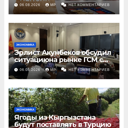
индексации
06.08.2026
MP
НЕТ КОММЕНТАРИЕВ
ЭКОНОМИКА
Эрлист Акунбеков обсудил
ситуациюна рынке ГСМ с
топливными компаниями
06.08.2026
MP
НЕТ КОММЕНТАРИЕВ
ЭКОНОМИКА
Ягоды из Кыргызстана
будут поставлять в Турцию