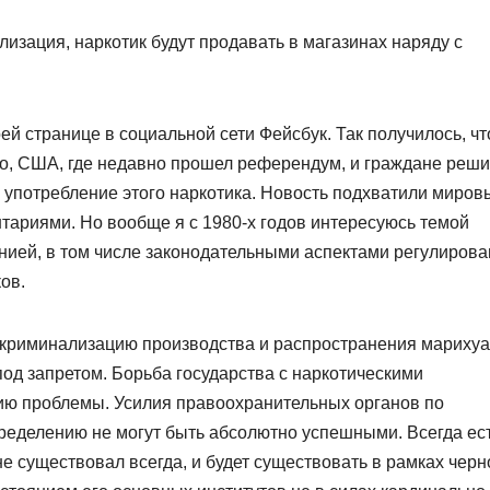
изация, наркотик будут продавать в магазинах наряду с
й странице в социальной сети Фейсбук. Так получилось, чт
о, США, где недавно прошел референдум, и граждане реш
 употребление этого наркотика. Новость подхватили миров
тариями. Но вообще я с 1980-х годов интересуюсь темой
нией, в том числе законодательными аспектами регулиров
ов.
екриминализацию производства и распространения мариху
под запретом. Борьба государства с наркотическими
ию проблемы. Усилия правоохранительных органов по
ределению не могут быть абсолютно успешными. Всегда ес
е существовал всегда, и будет существовать в рамках черн