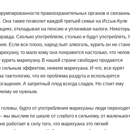
ррумпированности правоохранительных органов и связанны
 Она также позволит каждой третьей семье на Иссык-Куле
ациях, откладывая на пенсию и уплачивая налоги. Некотор
правда. Сколько употребляли, столько и будут употреблять. 
. Если все плохо, народ пьет алкоголь, курить он не стане
рихуану, то мало кому она понравится настолько, что челов
т курить марихуану. В нашей стране свободно продаются
 сильным эффектом, нежели марихуана. И что, все курят
а тавтологию, что ее проблема раздута и используется
гащения. А запретный плод всегда сладок. Но стоит ему
никому не нужным.
 головы, будто от употребления марихуаны люди переходят
– мы мыслим по шкале от слабого к сильному, от маленьког
не работает в силу того, что марихуана это легкий