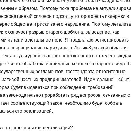
остоянием его основных институтов не в силах кардинально
твенным образом. Поэтому пока проблема не актуализиров
онсервативный силовой подход, у которого есть издержки в
терес общества и риски за его нарушение. Поэтому легализ
ях означает разрыв старого шаблона, выведение, как
ями из тени в легальное поле. Я предлагаю регистрировать
аются выращивание марихуаны в Иссык-Кульской области,
 гектар культурной селекционной конопли в отведенных дл
щее звено: обработка и придание конопле товарного вида. Т
осударственных регламентов, госстандарта относительно
циативой частных предпринимателей. Идем дальше – сбыт.
торая будет выдаваться при соблюдении требований
тва законодательно проработать ряд вопросов, связанных с
отает соответствующий закон, необходимо будет собрать
маться его реализацией.
менты противников легализации?