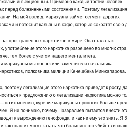
 тяжелый инъекционный. Примерно каждый третий человек
ах перед болезненными состояниями. Поэтому легализаци
ании. На мой взгляд, марихуана займет сегмент дорогих
вками и потеснит кальяны в кафе, которые сократят свою 
 распространенных наркотиков в мире. Она стала так
, употребление этого наркотика разрешено во многих стра
че, тем более с учетом нашего менталитета.
и марихуаны мы попросили заместителя начальника
 наркотиков, полковника милиции Кенешбека Минжапарова.
поэтому легализация этого наркотика приведет к росту, д
носиться к предложению о легализации наркотика можно то
 — по их мнению, курение марихуаны приносит больше вре
ечен. Я не понимаю, почему Назаралиев пытается внести эт
водят к вырождению генофонда, и как не ему это знать. Я 
и как практик могу сказать, что большинство убийств и краж