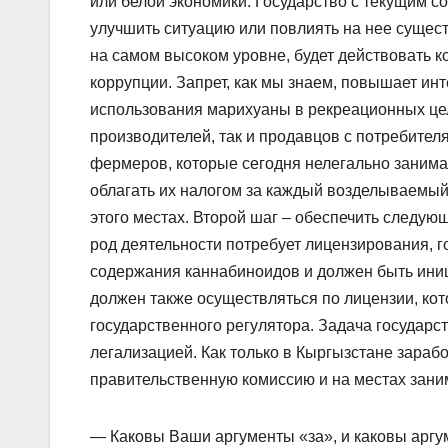
или белой экономики. Государство с текущим с
улучшить ситуацию или повлиять на нее сущес
на самом высоком уровне, будет действовать к
коррупции. Запрет, как мы знаем, повышает ин
использования марихуаны в рекреационных цел
производителей, так и продавцов с потребител
фермеров, которые сегодня нелегально заним
облагать их налогом за каждый возделываемый
этого местах. Второй шаг – обеспечить следую
род деятельности потребует лицензирования, г
содержания каннабиноидов и должен быть ини
должен также осуществляться по лицензии, ко
государственного регулятора. Задача государс
легализацией. Как только в Кыргызстане зараб
правительственную комиссию и на местах зани
— Каковы Ваши аргументы «за», и каковы аргу