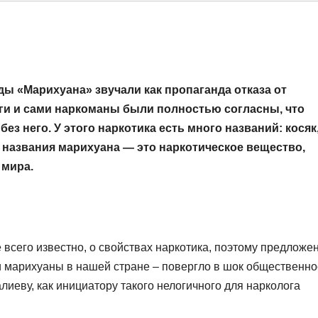
нды «Марихуана» звучали как пропаганда отказа от
логи и сами наркоманы были полностью согласны, что
без него. У этого наркотика есть много названий: косяк
т названия марихуана — это наркотическое вещество,
 мира.
 всего известно, о свойствах наркотика, поэтому предложе
и марихуаны в нашей стране – повергло в шок общественно
еву, как инициатору такого нелогичного для нарколога