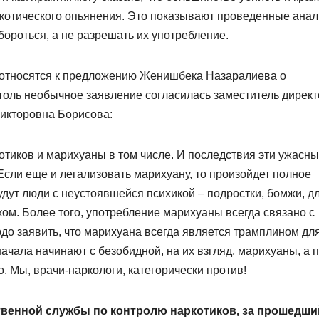
ркотического опьянения. Это показывают проведенные ана
бороться, а не разрешать их употребление.
ни относятся к предложению Женишбека Назаралиева о
оль необычное заявление согласилась заместитель дирек
Викторовна Борисова:
тиков и марихуаны в том числе. И последствия эти ужасны
 Если еще и легализовать марихуану, то произойдет полное
дут люди с неустоявшейся психикой – подростки, бомжи, д
ом. Более того, употребление марихуаны всегда связано с
рдо заявить, что марихуана всегда является трамплином дл
начала начинают с безобидной, на их взгляд, марихуаны, а 
о. Мы, врачи-наркологи, категорически против!
ственной службы по контролю наркотиков, за прошедши