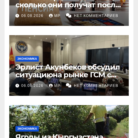
сколько они получат после
индексации
06.08.2026
MP
НЕТ КОММЕНТАРИЕВ
ЭКОНОМИКА
Эрлист Акунбеков обсудил
ситуациюна рынке ГСМ с
топливными компаниями
06.08.2026
MP
НЕТ КОММЕНТАРИЕВ
ЭКОНОМИКА
Ягоды из Кыргызстана