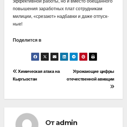
эффективной работы, но и вместо обещанного
повышения заработных плат сотрудникам
милиции, «срезают» надбавки и даже отпуск-
ные!
Поделится в
Навигация
Химическая атака на
Угрожающие цифры
Кыргызстан
отечественной авиации
по
записям
От
admin