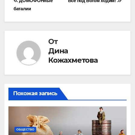
Навигация
ДОМОФОНные
Все под Богом ходим!
баталии
по
записям
От
Дина
Кожахметова
Похожая запись
ОБЩЕСТВО