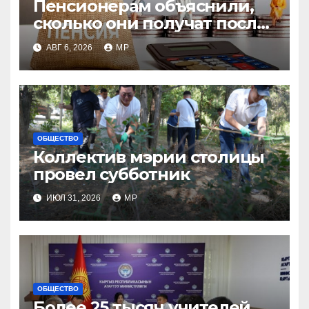
Пенсионерам объяснили,
сколько они получат после
индексации
АВГ 6, 2026
MP
ОБЩЕСТВО
Коллектив мэрии столицы
провел субботник
ИЮЛ 31, 2026
MP
ОБЩЕСТВО
Более 25 тысяч учителей