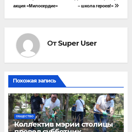
по
акция «Милосердие»
– школа героев!»
записям
От
Super User
Похожая запись
ОБЩЕСТВО
Коллектив мэрии столицы
провел субботник