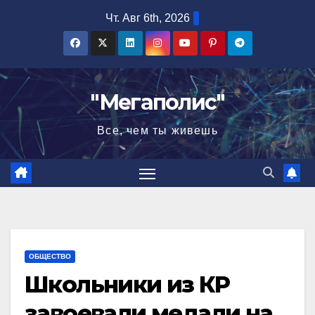
Перейти
Чт. Авг 6th, 2026
к
содержимому
"Мегаполис"
Все, чем ты живешь
ОБЩЕСТВО
Школьники из КР
завоевали медали на