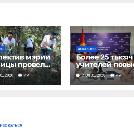
ВО
ОБЩЕСТВО
лектив мэрии
Более 25 тысяч
лицы провел
учителей повы
ботник
квалификацию
1, 2026
MP
ИЮЛ 31, 2026
MP
изоваться
.