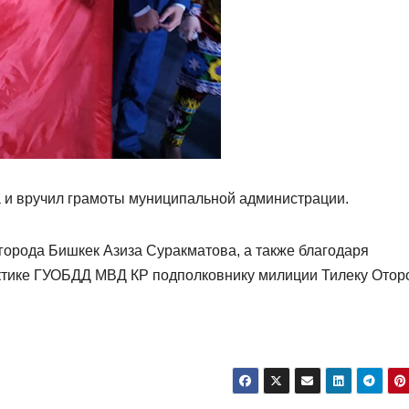
а и вручил грамоты муниципальной администрации.
города Бишкек Азиза Суракматова, а также благодаря
ктике ГУОБДД МВД КР подполковнику милиции Тилеку Оторо