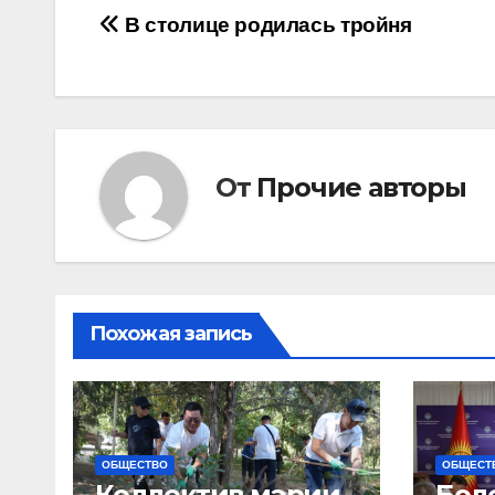
Навигация
В столице родилась тройня
по
записям
От
Прочие авторы
Похожая запись
ОБЩЕСТВО
ОБЩЕСТ
Коллектив мэрии
Бол