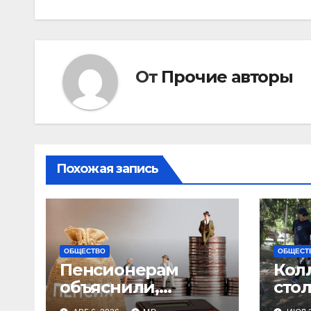
записям
От
Прочие авторы
Похожая запись
ОБЩЕСТВО
ОБЩЕСТ
Пенсионерам
Кол
объяснили,
сто
сколько они
суб