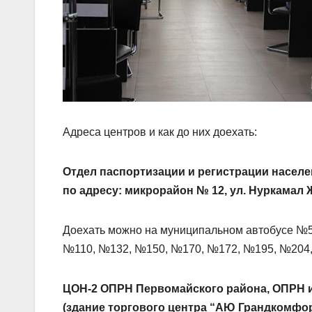
Адреса центров и как до них доехать:
Отдел паспортизации и регистрации населе
по адресу: микрорайон № 12, ул. Нуркамал 
Доехать можно на муниципальном автобусе №5
№110, №132, №150, №170, №172, №195, №204,
ЦОН-2 ОПРН Первомайского района, ОПРН и 
(здание торгового центра “АЮ Грандкомфор