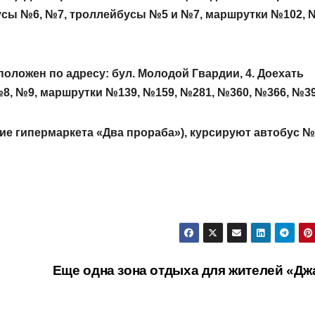
усы №6, №7, троллейбусы №5 и №7, маршрутки №102, 
оложен по адресу: бул. Молодой Гвардии, 4. Доехать
8, №9, маршрутки №139, №159, №281, №360, №366, №39
ание гипермаркета «Два прораба»), курсируют автобус №
Еще одна зона отдыха для жителей «Дж