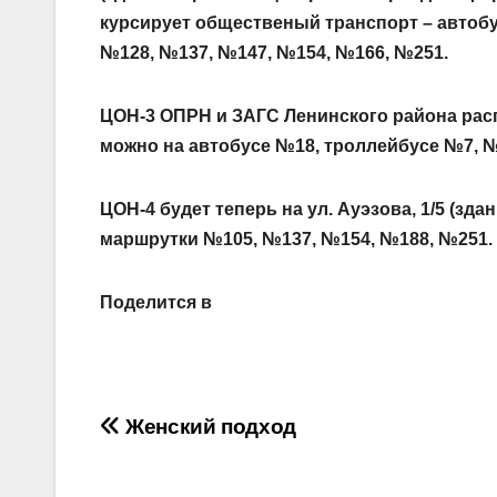
курсирует общественый транспорт – автоб
№128, №137, №147, №154, №166, №251.
ЦОН-3 ОПРН и ЗАГС Ленинского района расп
можно на автобусе №18, троллейбусе №7, №
ЦОН-4 будет теперь на ул. Ауэзова, 1/5 (зд
маршрутки №105, №137, №154, №188, №251.
Поделится в
Навигация
Женский подход
по