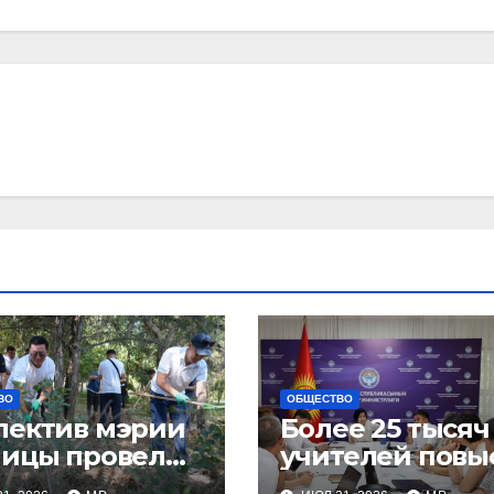
ВО
ОБЩЕСТВО
лектив мэрии
Более 25 тысяч
лицы провел
учителей повы
ботник
квалификацию