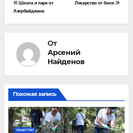
Навигация
Школа и парк от
Лекарство от боли
Азербайджана
по
записям
От
Арсений
Найденов
Похожая запись
ОБЩЕСТВО