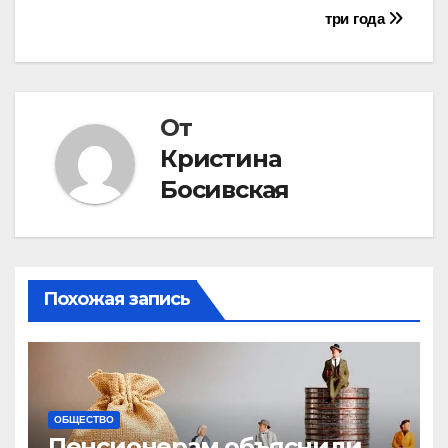
три года
по
записям
От
Кристина
Босивская
Похожая запись
ОБЩЕСТВО
Пенсионерам объяснили,