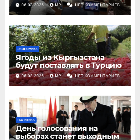
топливными компаниями
06.08.2026
MP
НЕТ КОММЕНТАРИЕВ
ЭКОНОМИКА
Ягоды из Кыргызстана
будут поставлять в Турцию
06.08.2026
MP
НЕТ КОММЕНТАРИЕВ
ПОЛИТИКА
День голосования на
выборах станет выходным