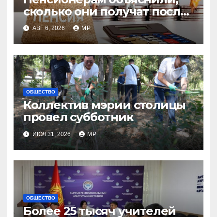
сколько они получат после
индексации
АВГ 6, 2026
MP
ОБЩЕСТВО
Коллектив мэрии столицы
провел субботник
ИЮЛ 31, 2026
MP
ОБЩЕСТВО
Более 25 тысяч учителей