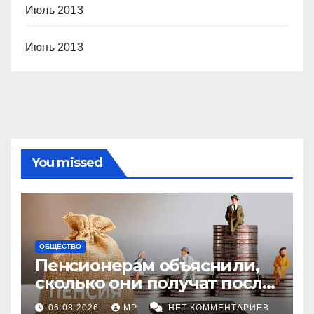
Июль 2013
Июнь 2013
You missed
ОБЩЕСТВО
Пенсионерам объяснили,
сколько они получат после
индексации
06.08.2026
MP
НЕТ КОММЕНТАРИЕВ