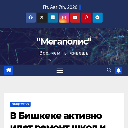
Перейти
Пт. Авг 7th, 2026
к
содержимому
"Мегаполис"
Все, чем ты живешь
ОБЩЕСТВО
В Бишкеке активно
идет ремонт школ и