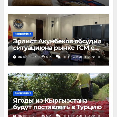
ЭКОНОМИКА
Эрлист Акунбеков обсудил
ситуациюна рынке ГСМ с
топливными компаниями
06.08.2026
MP
НЕТ КОММЕНТАРИЕВ
ЭКОНОМИКА
Ягоды из Кыргызстана
будут поставлять в Турцию
06.08.2026
MP
НЕТ КОММЕНТАРИЕВ