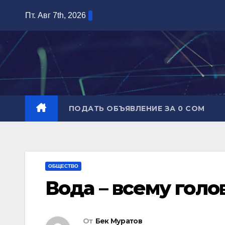
Перейти
Пт. Авг 7th, 2026
к
содержимому
ПОДАТЬ ОБЪЯВЛЕНИЕ ЗА 0 СОМ
ОБЩЕСТВО
Вода – всему голо
От
Бек Муратов