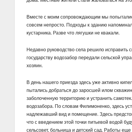
дома. Местные жители стали жаловаться на это
Вместе с моим сопровождающим мы попытались 
совсем непросто. Подходы к зданию напомина
кустарника. Разве что лягушки не квакали.
Недавно руководство села решило исправить 
государству водозабор передали сельской упра
хозяин.
В день нашего приезда здесь уже активно кипе
пытались добраться до заросшей илом скважин
заболоченную территорию и устранить самотек.
водозабора. По словам Филимоненко, здесь ус
надлежавший вид и помещение. Здесь предстои
что с введением этой точки питьевой водой буд
сельсовет, больница и детский сад. Работы ещ