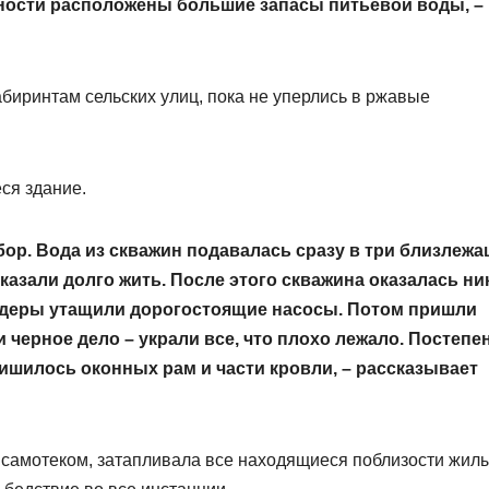
хности расположены большие запасы питьевой воды, –
биринтам сельских улиц, пока не уперлись в ржавые
ся здание.
бор. Вода из скважин подавалась сразу в три близлеж
казали долго жить. После этого скважина оказалась ни
одеры утащили дорогостоящие насосы. Потом пришли
черное дело – украли все, что плохо лежало. Постепе
лишилось оконных рам и части кровли, – рассказывает
н самотеком, затапливала все находящиеся поблизости жил