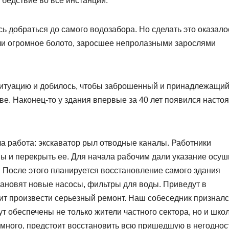
 бедствие во все инстанции.
добраться до самого водозабора. Но сделать это оказало
ли огромное болото, заросшее непролазными зарослями
ситуацию и добилось, чтобы заброшенный и принадлежащи
ве. Наконец-то у здания впервые за 40 лет появился насто
ла работа: экскаватор рыл отводные каналы. Работники
ы и перекрыть ее. Для начала рабочим дали указание осуш
 После этого планируется восстановление самого здания
тановят новые насосы, фильтры для воды. Приведут в
т произвести серьезный ремонт. Наш собеседник призналс
ут обеспечены не только жители частного сектора, но и школ
е много, предстоит восстановить всю пришедшую в негоднос