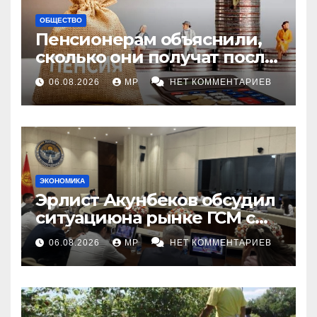
ОБЩЕСТВО
Пенсионерам объяснили,
сколько они получат после
индексации
06.08.2026
MP
НЕТ КОММЕНТАРИЕВ
ЭКОНОМИКА
Эрлист Акунбеков обсудил
ситуациюна рынке ГСМ с
топливными компаниями
06.08.2026
MP
НЕТ КОММЕНТАРИЕВ