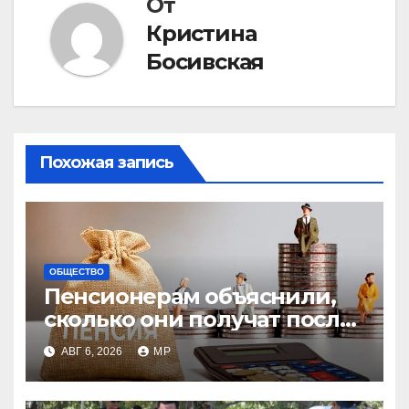
От
Кристина
Босивская
Похожая запись
ОБЩЕСТВО
Пенсионерам объяснили,
сколько они получат после
индексации
АВГ 6, 2026
MP