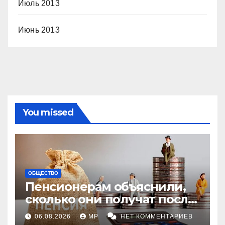
Июль 2013
Июнь 2013
You missed
ОБЩЕСТВО
Пенсионерам объяснили,
сколько они получат после
индексации
06.08.2026
MP
НЕТ КОММЕНТАРИЕВ