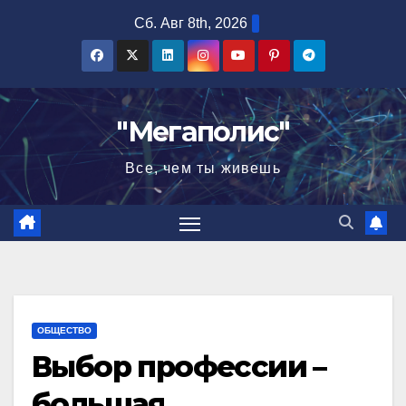
Перейти
Сб. Авг 8th, 2026
к
содержимому
"Мегаполис"
Все, чем ты живешь
ОБЩЕСТВО
Выбор профессии –
большая