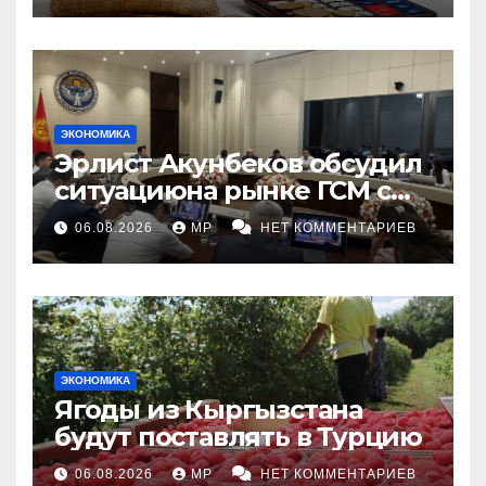
ЭКОНОМИКА
Эрлист Акунбеков обсудил
ситуациюна рынке ГСМ с
топливными компаниями
06.08.2026
MP
НЕТ КОММЕНТАРИЕВ
ЭКОНОМИКА
Ягоды из Кыргызстана
будут поставлять в Турцию
06.08.2026
MP
НЕТ КОММЕНТАРИЕВ