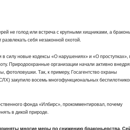
рей не голод или встреча с крупными хищниками, а бракон
 развлекать себя незаконной охотой.
и в силу новые кодексы «О нарушениях» и «О проступках», 
оту. Природоохранные организации начали активно внедря
, фотоловушки. Так, к примеру, Госагентство охраны
СЛХ) закупило восемь многофункциональных беспилотнико
ественного фонда «Илбирс», прокомментировал, почему
нять в дикой природе.
приняты многие меры по снижению браконьерст­ва. Се