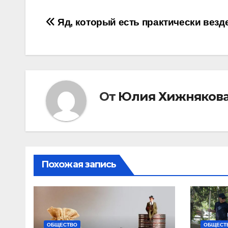
Навигация
Яд, который есть практически везд
по
записям
От
Юлия Хижняков
Похожая запись
ОБЩЕСТВО
ОБЩЕСТ