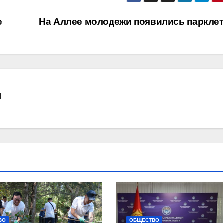
е
На Аллее молодежи появились паркле
а
ВО
ОБЩЕСТВО