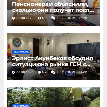
Пенсионерам объяснили,
сколько они получат после
индексации
06.08.2026
MP
НЕТ КОММЕНТАРИЕВ
ЭКОНОМИКА
Эрлист Акунбеков обсудил
ситуациюна рынке ГСМ с
топливными компаниями
06.08.2026
MP
НЕТ КОММЕНТАРИЕВ
ЭКОНОМИКА