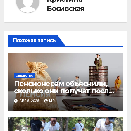
Босивская
Похожая запись
ОБЩЕСТВО
Пенсионерам объяснили,
сколько они получат после
индексации
АВГ 6, 2026
MP