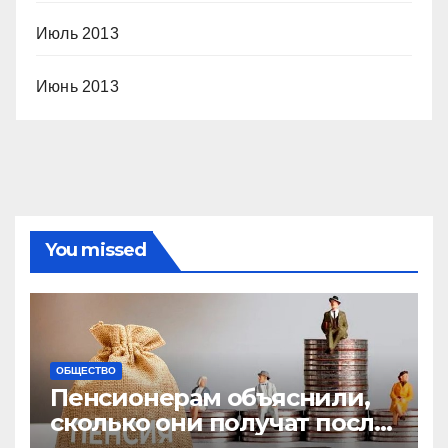
Июль 2013
Июнь 2013
You missed
ОБЩЕСТВО
Пенсионерам объяснили,
сколько они получат после
индексации