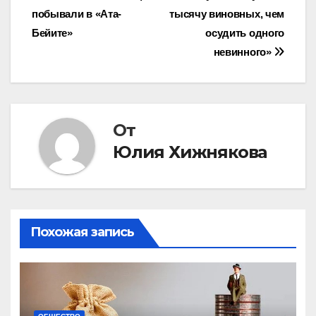
побывали в «Ата-
тысячу виновных, чем
по
Бейите»
осудить одного
записям
невинного»
От
Юлия Хижнякова
Похожая запись