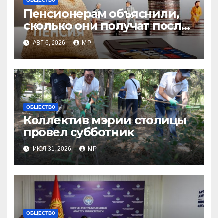
ОБЩЕСТВО
Пенсионерам объяснили,
сколько они получат после
индексации
АВГ 6, 2026
MP
ОБЩЕСТВО
Коллектив мэрии столицы
провел субботник
ИЮЛ 31, 2026
MP
ОБЩЕСТВО