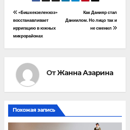
Навигация
«Бишкекзеленхоз»
Как Данияр стал
восстанавливает
Даниилом. Но лицо так и
по
ирригацию в южных
не сменил
записям
микрорайонах
От
Жанна Азарина
Похожая запись