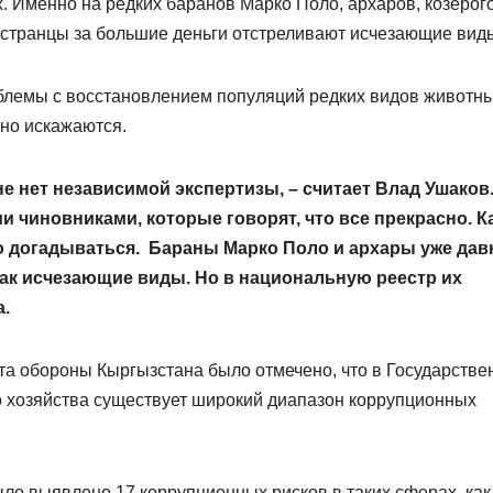
. Именно на редких баранов Марко Поло, архаров, козерог
ностранцы за большие деньги отстреливают исчезающие вид
блемы с восстановлением популяций редких видов животн
нно искажаются.
не нет независимой экспертизы, – считает Влад Ушаков.
и чиновниками, которые говорят, что все прекрасно. К
ко догадываться. Бараны Марко Поло и архары уже дав
ак исчезающие виды. Но в национальную реестр их
а.
ета обороны Кыргызстана было отмечено, что в Государств
о хозяйства существует широкий диапазон коррупционных
ыло выявлено 17 коррупционных рисков в таких сферах, как