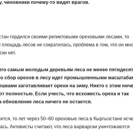
, чиновники почему-то видят врагов.
стан гордился своими реликтовыми ореховыми лесами, то
 площадь лесов не сократилась, проблема в том, что он мн
ки нет.
 что самым молодым деревьям леса не менее пятидеся
что сбор орехов в лесу идет промышленными масштаба
шками заготавливает орехи на зиму. Никто с этим нич
т полностью. Если учесть, что всхожесть ореха и так
а обновление леса ничего не остается.
ится, то лет через 50–60 ореховые леса в Кыргызстане исче
сь. Активисты считают, что леса варварски уничтожаются