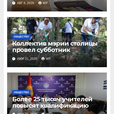
индексации
АВГ 6, 2026
MP
ОБЩЕСТВО
Коллектив мэрии столицы
провел субботник
ИЮЛ 31, 2026
MP
ОБЩЕСТВО
Более 25 тысяч учителей
повысят квалификацию