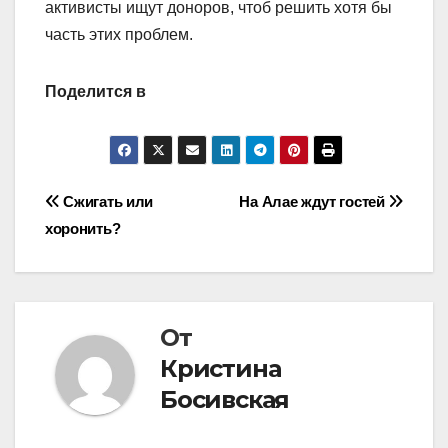
активисты ищут доноров, чтоб решить хотя бы
часть этих проблем.
Поделится в
Навигация
Сжигать или
На Алае ждут гостей
хоронить?
по
записям
От
Кристина
Босивская