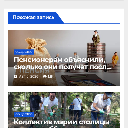
Похожая запись
ОБЩЕСТВО
Пенсионерам объяснили,
сколько они получат после
индексации
АВГ 6, 2026
MP
ОБЩЕСТВО
Коллектив мэрии столицы