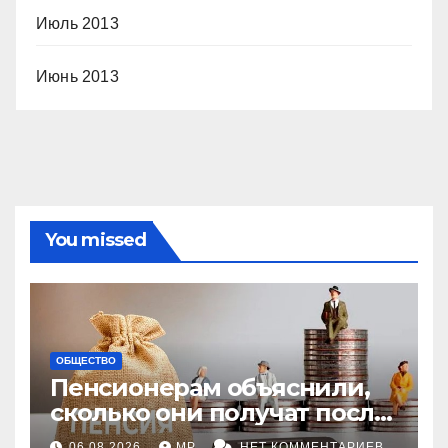
Июль 2013
Июнь 2013
You missed
ОБЩЕСТВО
Пенсионерам объяснили,
сколько они получат после
индексации
06.08.2026
MP
НЕТ КОММЕНТАРИЕВ