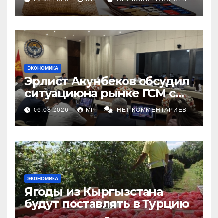
ЭКОНОМИКА
Эрлист Акунбеков обсудил
ситуациюна рынке ГСМ с
топливными компаниями
06.08.2026
MP
НЕТ КОММЕНТАРИЕВ
ЭКОНОМИКА
Ягоды из Кыргызстана
будут поставлять в Турцию