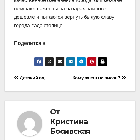
качественное озеленение города, бишкекчане
покупают саженцы на базарах намного
дешевле и пытаются вернуть былую славу
города-сада столице.
Поделится в
Навигация
Детский ад
Кому закон не писан?
по
записям
От
Кристина
Босивская