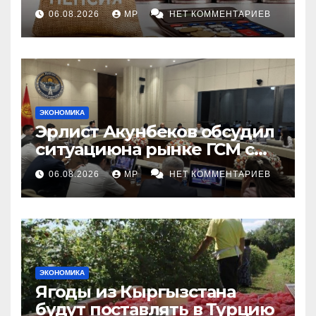
индексации
06.08.2026
MP
НЕТ КОММЕНТАРИЕВ
ЭКОНОМИКА
Эрлист Акунбеков обсудил
ситуациюна рынке ГСМ с
топливными компаниями
06.08.2026
MP
НЕТ КОММЕНТАРИЕВ
ЭКОНОМИКА
Ягоды из Кыргызстана
будут поставлять в Турцию