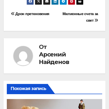
Навигация
Дрон преткновения
Милионные счета за
свет
по
записям
От
Арсений
Найденов
Похожая запись