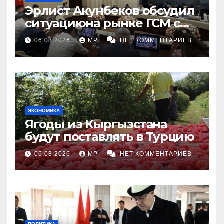
Эрлист Акунбеков обсудил
ситуациюна рынке ГСМ с
топливными компаниями
06.08.2026
MP
НЕТ КОММЕНТАРИЕВ
ЭКОНОМИКА
Ягоды из Кыргызстана
будут поставлять в Турцию
06.08.2026
MP
НЕТ КОММЕНТАРИЕВ