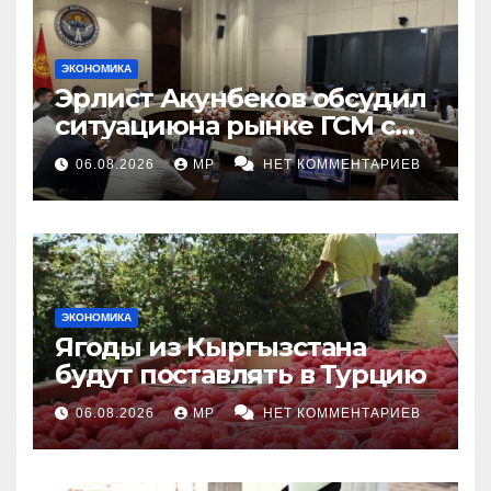
ЭКОНОМИКА
Эрлист Акунбеков обсудил
ситуациюна рынке ГСМ с
топливными компаниями
06.08.2026
MP
НЕТ КОММЕНТАРИЕВ
ЭКОНОМИКА
Ягоды из Кыргызстана
будут поставлять в Турцию
06.08.2026
MP
НЕТ КОММЕНТАРИЕВ