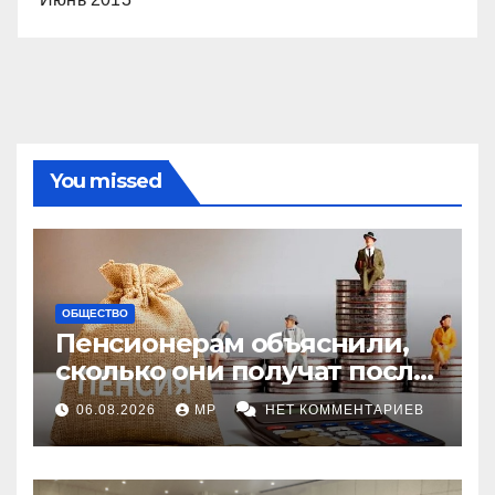
You missed
ОБЩЕСТВО
Пенсионерам объяснили,
сколько они получат после
индексации
06.08.2026
MP
НЕТ КОММЕНТАРИЕВ