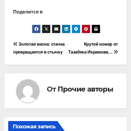
Поделится в
Навигация
Золотая весна: стачка
Крутой номер от
превращается в стычку
Тазабека Икрамова…
по
записям
От
Прочие авторы
Похожая запись