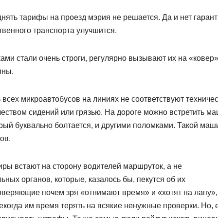
нять тарифы на проезд мэрия не решается. Да и нет гарант
венного транспорта улучшится.
иками стали очень строги, регулярно вызывают их на «ковер»
ины.
 всех микроавтобусов на линиях не соответствуют техниче
чеством сидений или грязью. На дороге можно встретить м
рый буквально болтается, и другими поломками. Такой маш
ов.
жиры встают на сторону водителей маршруток, а не
ых органов, которые, казалось бы, пекутся об их
оверяющие почем зря «отнимают время» и «хотят на лапу»,
 некогда им время терять на всякие ненужные проверки. Но, 