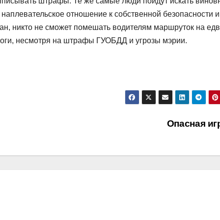
 выписывать штрафы. Те же самые люди пойдут искать винов
 наплевательское отношение к собственной безопасности и
дан, никто не сможет помешать водителям маршруток на ед
роги, несмотря на штрафы ГУОБДД и угрозы мэрии.
Опасная иг