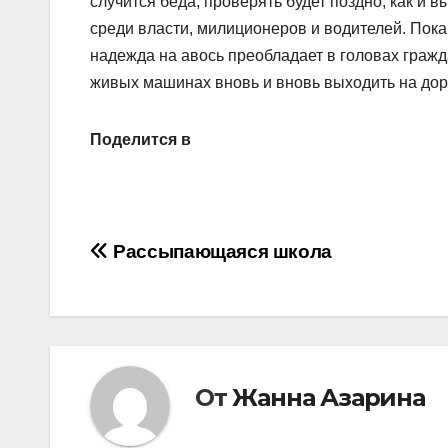
случится беда, проверять будет поздно, как и
среди власти, милиционеров и водителей. Пока
надежда на авось преобладает в головах граж
живых машинах вновь и вновь выходить на до
Поделится в
Навигация
Рассыпающаяся школа
по
записям
От
Жанна Азарина