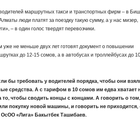
водителей маршрутных такси и транспортных фирм – в Биш
Алматы люди платят за поездку такую сумму, а у нас мизер,
ги», – в один голос твердят перевозчики.
м уже не меньше двух лет готовят документ о повышении
шрутках до 12-15 сомов, а в автобусах и троллейбусах до 1
гли бы требовать у водителей порядка, чтобы они взял
е сред­ства. А с тарифом в 10 сомов им едва хватает 
 то, чтобы сводить концы с концами. А говорить о том
ли покупку новой машины, и говорить не приходится, 
 ОсОО «Лига» Бакытбек Ташибаев.