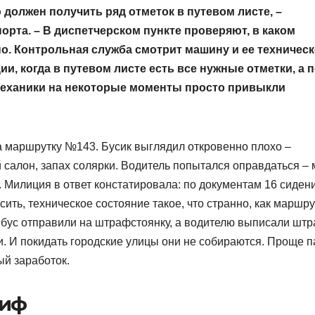
должен получить ряд отметок в путевом листе, –
орта. – В диспетчерском пункте проверяют, в каком
но. Контрольная служба смотрит машину и ее техничес
ии, когда в путевом листе есть все нужные отметки, а 
еханики на некоторые моменты просто привыкли
а маршрутку №143. Бусик выглядил откровенно плохо –
салон, запах солярки. Водитель попытался оправдаться – 
т. Милиция в ответ констатировала: по документам 16 сидени
сить, техническое состояние такое, что странно, как маршру
бус отправили на штрафстоянку, а водителю выписали штр
и. И покидать городские улицы они не собираются. Проще п
ый заработок.
риф