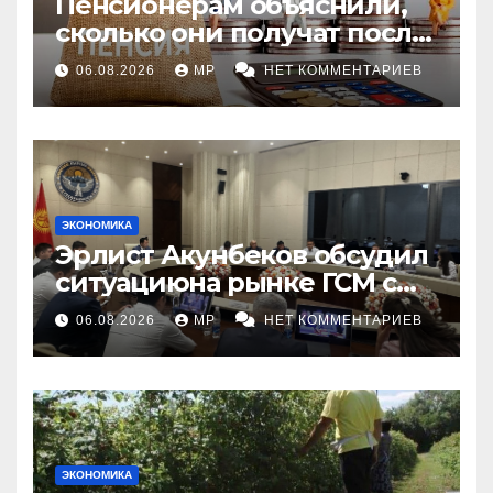
Пенсионерам объяснили,
сколько они получат после
индексации
06.08.2026
MP
НЕТ КОММЕНТАРИЕВ
ЭКОНОМИКА
Эрлист Акунбеков обсудил
ситуациюна рынке ГСМ с
топливными компаниями
06.08.2026
MP
НЕТ КОММЕНТАРИЕВ
ЭКОНОМИКА