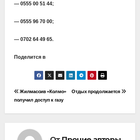
— 0555 00 51 44;
— 0555 96 70 00;
— 0702 64 49 65.
Поделится в
Навигация
Жилмассив «Колмо»
Отдых продолжается
получил доступ к газу
по
записям
От
Прочие авторы