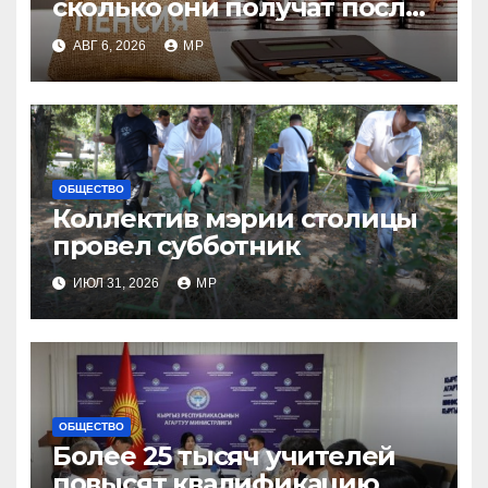
сколько они получат после
индексации
АВГ 6, 2026
MP
ОБЩЕСТВО
Коллектив мэрии столицы
провел субботник
ИЮЛ 31, 2026
MP
ОБЩЕСТВО
Более 25 тысяч учителей
повысят квалификацию