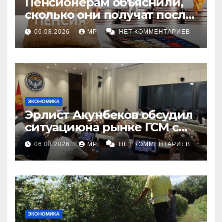
Пенсионерам объяснили,
сколько они получат после
индексации
06.08.2026
MP
НЕТ КОММЕНТАРИЕВ
ЭКОНОМИКА
Эрлист Акунбеков обсудил
ситуациюна рынке ГСМ с
топливными компаниями
06.08.2026
MP
НЕТ КОММЕНТАРИЕВ
ЭКОНОМИКА