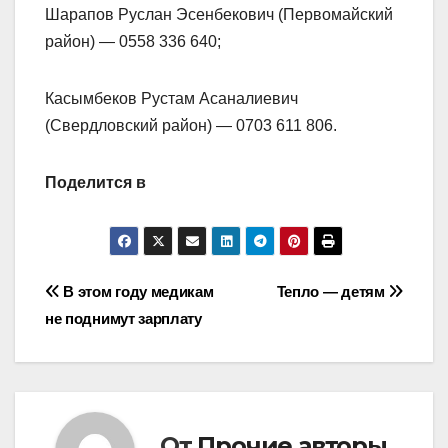
Шарапов Руслан Эсенбекович (Первомайский
район) — 0558 336 640;
Касымбеков Рустам Асаналиевич
(Свердловский район) — 0703 611 806.
Поделится в
Навигация
В этом году медикам
Тепло — детям
не поднимут зарплату
по
записям
От
Прочие авторы