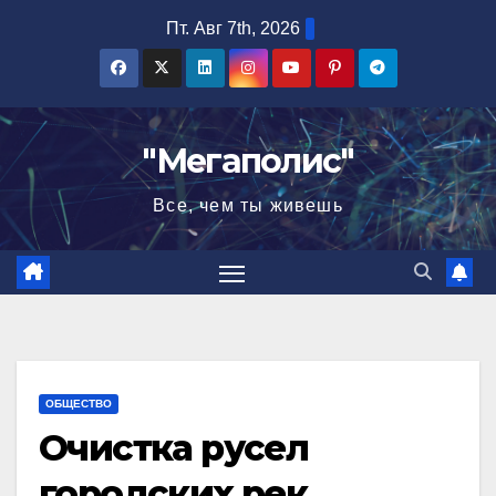
Перейти
Пт. Авг 7th, 2026
к
содержимому
"Мегаполис"
Все, чем ты живешь
ОБЩЕСТВО
Очистка русел
городских рек