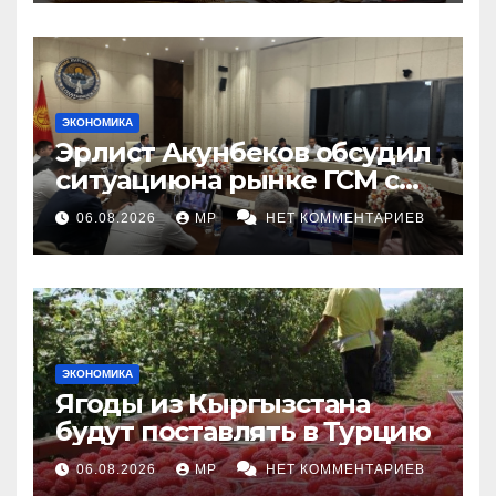
ЭКОНОМИКА
Эрлист Акунбеков обсудил
ситуациюна рынке ГСМ с
топливными компаниями
06.08.2026
MP
НЕТ КОММЕНТАРИЕВ
ЭКОНОМИКА
Ягоды из Кыргызстана
будут поставлять в Турцию
06.08.2026
MP
НЕТ КОММЕНТАРИЕВ