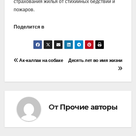
страхования жилья от стихийных бедствий и
пожаров.
Поделится в
Навигация
Ак-калпак на собаке
Десять лет во имя жизни
по
записям
От
Прочие авторы