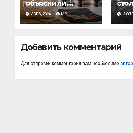
объяснили,
сто
сколько они
суб
АВГ 6, 2026
MP
ИЮЛ 3
получат после
индексации
Добавить комментарий
Для отправки комментария вам необходимо
автор