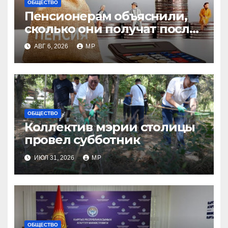
ОБЩЕСТВО
Пенсионерам объяснили,
сколько они получат после
индексации
АВГ 6, 2026
MP
ОБЩЕСТВО
Коллектив мэрии столицы
провел субботник
ИЮЛ 31, 2026
MP
ОБЩЕСТВО