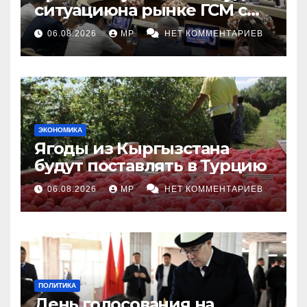
ситуациюна рынке ГСМ с
топливными компаниями
06.08.2026
MP
НЕТ КОММЕНТАРИЕВ
ЭКОНОМИКА
Ягоды из Кыргызстана
будут поставлять в Турцию
06.08.2026
MP
НЕТ КОММЕНТАРИЕВ
ПОЛИТИКА
День голосования на