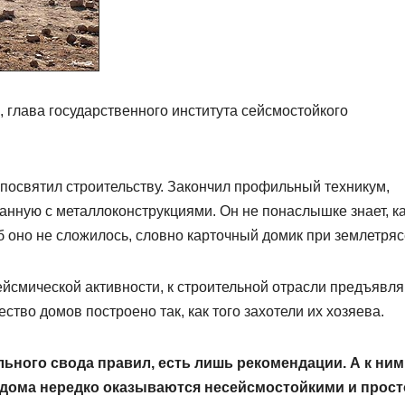
 глава государственного института сейс­мостойкого
посвятил строительству. Закончил профильный техникум,
анную с металлоконструкциями. Он не понаслышке знает, к
об оно не сложилось, словно карточный домик при землетряс
сейсмической активности, к строительной отрасли предъявл
тво домов построено так, как того захотели их хозяева.
льного свода правил, есть лишь рекомендации. А к ним
 дома нередко оказываются несейсмостойкими и прост