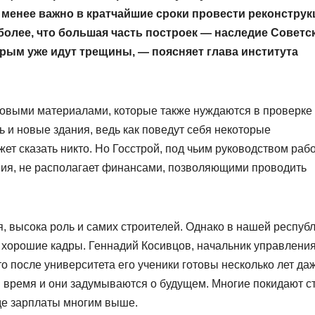
 менее важно в кратчайшие сроки провести реконстру
более, что большая часть построек — наследие Советс
орым уже идут трещины, — поясняет глава института
овыми материалами, которые также нуждаются в проверке
ь и новые здания, ведь как поведут себя некоторые
ет сказать никто. Но Госстрой, под чьим руководством раб
ия, не располагает финансами, позволяющими проводить
я, высока роль и самих строителей. Однако в нашей респуб
т хорошие кадры. Геннадий Косивцов, начальник управлени
то после университета его ученики готовы несколько лет да
тя время и они задумываются о будущем. Многие покидают ст
где зарплаты многим выше.