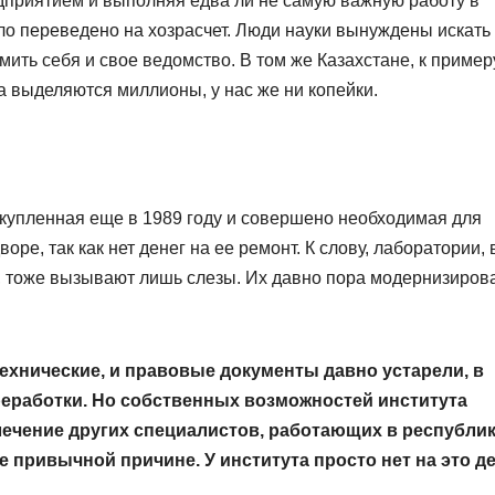
дприятием и выполняя едва ли не самую важную работу в
ло переведено на хозрасчет. Люди науки вынуждены искать
мить себя и свое ведомство. В том же Казахстане, к примеру
а выделяются миллионы, у нас же ни копейки.
купленная еще в 1989 году и совершено необходимая для
ре, так как нет денег на ее ремонт. К слову, лаборатории, 
 тоже вызывают лишь слезы. Их давно пора модернизирова
технические, и правовые документы давно устарели, в
реработки. Но собственных возможностей института
лечение других специалистов, работающих в республик
е привычной причине. У института просто нет на это де