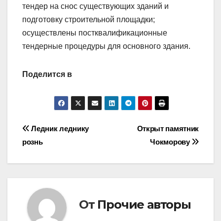
тендер на снос существующих зданий и
подготовку строительной площадки;
осуществлены пост­квалификационные
тендерные процедуры для основного здания.
Поделится в
Навигация
Ледник леднику
Открыт памятник
рознь
Чокморову
по
записям
От
Прочие авторы