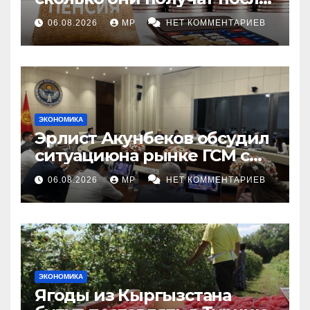
индексации
06.08.2026
MP
НЕТ КОММЕНТАРИЕВ
ЭКОНОМИКА
Эрлист Акунбеков обсудил
ситуациюна рынке ГСМ с
топливными компаниями
06.08.2026
MP
НЕТ КОММЕНТАРИЕВ
ЭКОНОМИКА
Ягоды из Кыргызстана