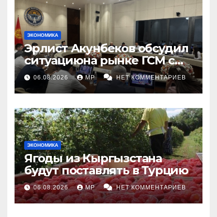
ЭКОНОМИКА
Эрлист Акунбеков обсудил
ситуациюна рынке ГСМ с
топливными компаниями
06.08.2026
MP
НЕТ КОММЕНТАРИЕВ
ЭКОНОМИКА
Ягоды из Кыргызстана
будут поставлять в Турцию
06.08.2026
MP
НЕТ КОММЕНТАРИЕВ