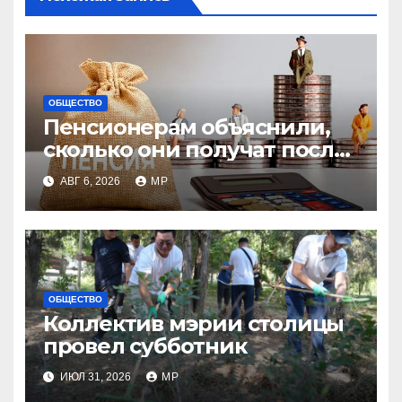
ОБЩЕСТВО
Пенсионерам объяснили,
сколько они получат после
индексации
АВГ 6, 2026
MP
ОБЩЕСТВО
Коллектив мэрии столицы
провел субботник
ИЮЛ 31, 2026
MP