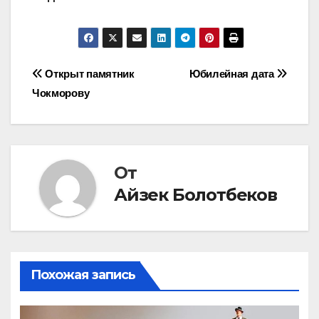
Навигация
Открыт памятник
Юбилейная дата
Чокморову
по
записям
От
Айзек Болотбеков
Похожая запись