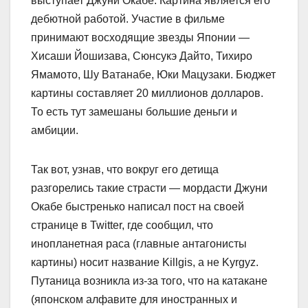
выступает Джуни Окабе. Картина является его
дебютной работой. Участие в фильме
принимают восходящие звезды Японии —
Хисаши Йошизава, Сюнсукэ Дайто, Тихиро
Ямамото, Шу Ватанабе, Юки Мацузаки. Бюджет
картины составляет 20 миллионов долларов.
То есть тут замешаны большие деньги и
амбиции.
Так вот, узнав, что вокруг его детища
разгорелись такие страсти — мордасти Джуни
Окабе быстренько написал пост на своей
странице в Twitter, где сообщил, что
инопланетная раса (главные антагонисты
картины) носит название Killgis, а не Kyrgyz.
Путаница возникла из-за того, что на катакане
(японском алфавите для иностранных и