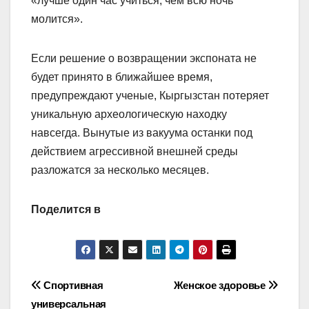
«лучше один час учиться, чем всю ночь
молится».
Если решение о возвращении экспоната не
будет принято в ближайшее время,
предупреждают ученые, Кыргызстан потеряет
уникальную археологическую находку
навсегда. Вынутые из вакуума останки под
действием агрессивной внеш­ней среды
разложатся за несколько месяцев.
Поделится в
Навигация
Спортивная
Женское здоровье
универсальная