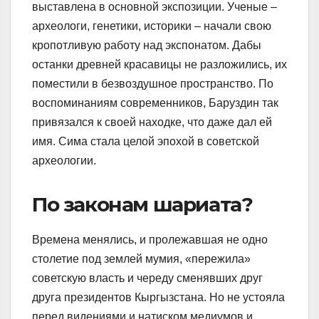
выставлена в основной экспозиции. Ученые –
археологи, генетики, историки – начали свою
кропотливую работу над экспонатом. Дабы
останки древней красавицы не разложились, их
поместили в безвоздушное пространство. По
воспоминаниям современников, Баруздин так
привязался к своей находке, что даже дал ей
имя. Сима стала целой эпохой в советской
археологии.
По законам шариата?
Времена менялись, и пролежавшая не одно
столетие под землей мумия, «пережила»
советскую власть и череду сменявших друг
друга президентов Кыргызстана. Но не устояла
перед видениями и натиском медиумов и