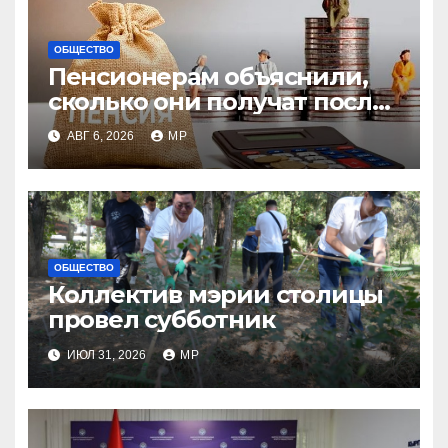
ОБЩЕСТВО
Пенсионерам объяснили,
сколько они получат после
индексации
АВГ 6, 2026
MP
ОБЩЕСТВО
Коллектив мэрии столицы
провел субботник
ИЮЛ 31, 2026
MP