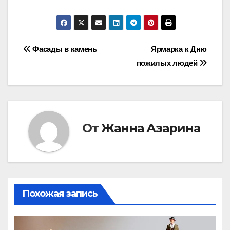
Навигация
Фасады в камень
Ярмарка к Дню
пожилых людей
по
записям
От
Жанна Азарина
Похожая запись