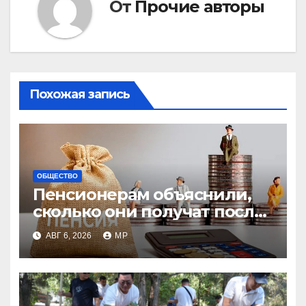
От
Прочие авторы
Похожая запись
ОБЩЕСТВО
Пенсионерам объяснили,
сколько они получат после
индексации
АВГ 6, 2026
MP