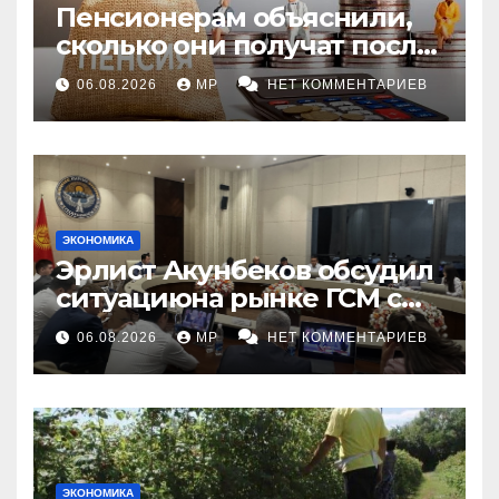
Пенсионерам объяснили,
сколько они получат после
индексации
06.08.2026
MP
НЕТ КОММЕНТАРИЕВ
ЭКОНОМИКА
Эрлист Акунбеков обсудил
ситуациюна рынке ГСМ с
топливными компаниями
06.08.2026
MP
НЕТ КОММЕНТАРИЕВ
ЭКОНОМИКА