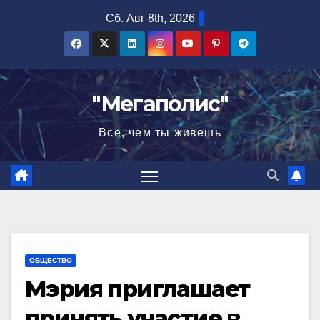
Перейти
Сб. Авг 8th, 2026
к
содержимому
"Мегаполис"
Все, чем ты живешь
ОБЩЕСТВО
Мэрия приглашает
принять участие в