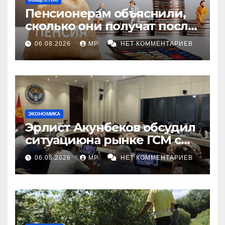
Пенсионерам объяснили,
сколько они получат после
индексации
06.08.2026
MP
НЕТ КОММЕНТАРИЕВ
ЭКОНОМИКА
Эрлист Акунбеков обсудил
ситуациюна рынке ГСМ с
топливными компаниями
06.08.2026
MP
НЕТ КОММЕНТАРИЕВ