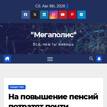
Перейти
Сб. Авг 8th, 2026
к
содержимому
"Мегаполис"
Все, чем ты живешь
ОБЩЕСТВО
На повышение пенсий
потратят почти