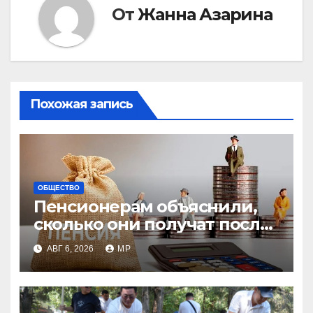
От
Жанна Азарина
Похожая запись
ОБЩЕСТВО
Пенсионерам объяснили,
сколько они получат после
индексации
АВГ 6, 2026
MP