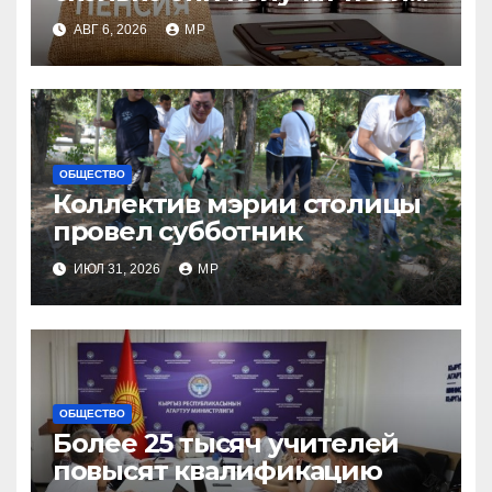
индексации
АВГ 6, 2026
MP
ОБЩЕСТВО
Коллектив мэрии столицы
провел субботник
ИЮЛ 31, 2026
MP
ОБЩЕСТВО
Более 25 тысяч учителей
повысят квалификацию