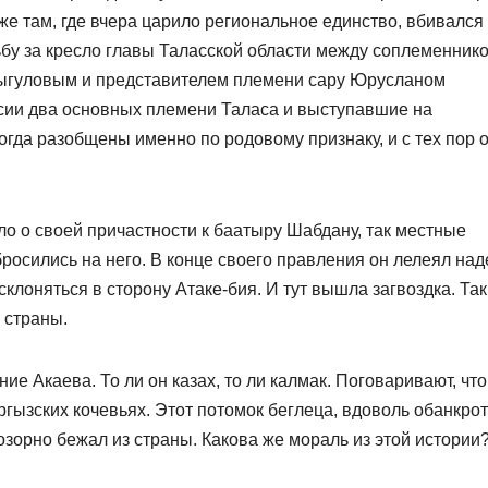
же там, где вчера царило региональное единство, вбивался
бу за кресло главы Таласской области между соплеменник
ыгуловым и представителем племени сару Юрусланом
сии два основных племени Таласа и выступавшие на
гда разобщены именно по родовому признаку, и с тех пор 
о о своей причастности к баатыру Шабдану, так местные
осились на него. В конце своего правления он лелеял над
 склоняться в сторону Атаке-бия. И тут вышла загвоздка. Так
 страны.
 Акаева. То ли он казах, то ли калмак. Поговаривают, что
гызских кочевьях. Этот потомок беглеца, вдоволь обанкро
позорно бежал из страны. Какова же мораль из этой истории