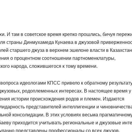
хи. И там в советское время крепко прошлись, бичуя переж
еля страны Динмухамеда Кунаева в джузовой приверженнос
лей старшего джуза в верхнем эшелоне власти в Казахстан
ния о процентном соотношении партноменклатуры,
ского народа, сложившегося к тому времени.
 вопроса идеологами КПСС привело к обратному результат
 джузовых, родоплеменных интересах. В настоящее время у
чения истории происхождения родов и племен. Издаются
олидарность представителей интеллигенции и чиновничеств
ной консолидации. В этих условиях весьма прагматичному
баеву приходится учитывать региональные и джузовые инт
х удачно представлены профессионалы со всех джузов,