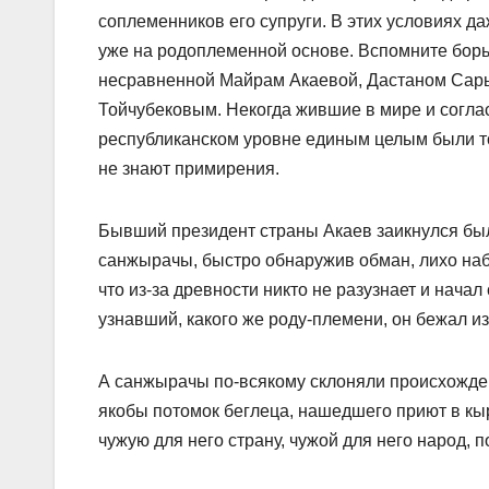
соплеменников его супруги. В этих условиях да
уже на родоплеменной основе. Вспомните борь
несравненной Майрам Акаевой, Дастаном Сар
Тойчубековым. Некогда жившие в мире и согла
республиканском уровне единым целым были то
не знают примирения.
Бывший президент страны Акаев заикнулся был
санжырачы, быстро обнаружив обман, лихо набр
что из-за древности никто не разузнает и начал
узнавший, какого же роду-племени, он бежал из
А санжырачы по-всякому склоняли происхождение
якобы потомок беглеца, нашедшего приют в кыр
чужую для него страну, чужой для него народ, 