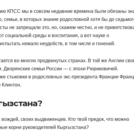
орию КПСС мы в совсем недавние времена были обязаны зна
ю, семьи, в которых знание родословной хотя бы до седьмог
ты не запрещали это, но, скажем честно, и не приветствов
от социальной среды и воспитания, а вот науке о
испытать немало неудобств, в том числе и гонений.
ается во многих продвинутых странах. В той же Англии св
. Дворянские семьи России — с эпохи Рюриковичей.
е стыковки в родословных экс-президента Франции Фран
 Клинтон.
гызстана?
 вождей, своих выдвиженцев. Кто твой предок, что можно
ные корни руководителей Кыргызстана?