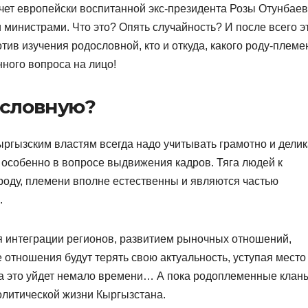
счет европейски воспитанной экс-президента Розы Отунбае
 министрами. Что это? Опять случайность? И после всего эт
ротив изучения родословной, кто и откуда, какого роду-племе
нного вопроса на лицо!
ословную?
ыргызским властям всегда надо учитывать грамотно и дели
особенно в вопросе выдвижения кадров. Тяга людей к
роду, племени вполне естественны и являются частью
.
я интеграции регионов, развитием рыночных отношений,
 отношения будут терять свою актуальность, уступая место
а это уйдет немало времени… А пока родоплеменные клан
литической жизни Кыргызстана.