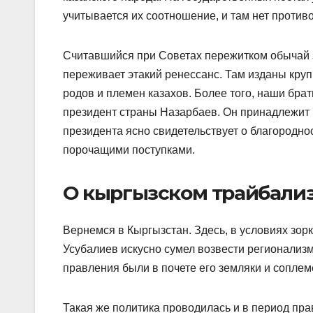
учитывается их соотношение, и там нет противо
Считавшийся при Советах пережитком обычай з
переживает этакий ренессанс. Там изданы кру
родов и племен казахов. Более того, наши бра
президент страны Назарбаев. Он принадлежит
президента ясно свидетельствует о благороднос
порочащими поступками.
О кыргызском трайбали
Вернемся в Кыргызстан. Здесь, в условиях зор
Усубалиев искусно сумел возвести регионализм
правления были в почете его земляки и соплем
Такая же политика проводилась и в период пр