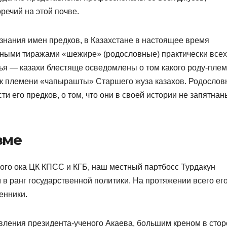
речий на этой почве.
нания имен предков, в Казахстане в настоящее время
пными тиражами «шежире» (родословные) практически всех
тья — казахи блестяще осведомлены о том какого роду-пле
 к племени «чапырашты» Старшего жуза казахов. Родослов
ти его предков, о том, что они в своей истории не запятнан
зме
кого ока ЦК КПСС и КГБ, наш местный партбосс Турдакун
 в ранг государственной политики. На протяжении всего ег
енники.
авления президента-ученого Акаева, большим креном в стор