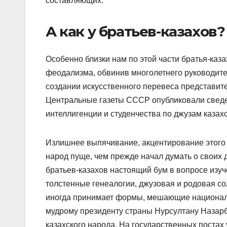
составляющих.
А как у братьев-казахов?
Особенно близки нам по этой части братья-каза
феодализма, обвинив многолетнего руководит
создании искусственного перевеса представите
Центральные газеты СССР опубликовали сведе
интеллигенции и студенчества по джузам казах
Излишнее выпячивание, акцентирование этого
народ пуще, чем прежде начал думать о своих
братьев-казахов настоящий бум в вопросе изу
толстенные генеалогии, джузовая и родовая с
иногда принимает формы, мешающие националь
мудрому президенту страны Нурсултану Назар
казахского народа. На государственных поста