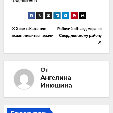
Поделится в
Навигация
Храм в Караколе
Рабочий объезд мэра по
может лишиться земли
Свердловскому району
по
записям
От
Ангелина
Инюшина